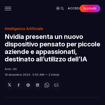
Iscriviti
ACCEDI
CONTENUTI
APP
CHI SIAMO
SPONSOR
Intelligenza Artificiale
Nvidia presenta un nuovo
dispositivo pensato per piccole
aziende e appassionati,
destinato all’utilizzo dell’IA
Amir Ati
19 dicembre 2024
. 5:50 AM
2 minuti
𝕏
Condividi
Share
Condividi
Share
Condividi
su
on
su
on
via
Facebook
Pinterest
LinkedIn
WhatsApp
email