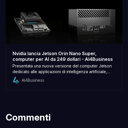
Nvidia lancia Jetson Orin Nano Super,
computer per AI da 249 dollari - AI4Business
Presentata una nuova versione del computer Jetson
dedicato alle applicazioni di intelligenza artificiale,
venduta alla metà del modello precedente. Questo
AI4Business
lancio mira a rendere più accessibile l’uso dell’AI per
piccole aziende e appassionati, ampliando la gamma
di utenti che possono sperimentare con la tecnologia
avanzata
Commenti