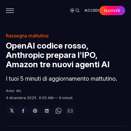
Iscriviti
ACCEDI
CONTENUTI
APP
CHI SIAMO
SPONSOR
Rassegna mattutina
OpenAI codice rosso,
Anthropic prepara l'IPO,
Amazon tre nuovi agenti AI
I tuoi 5 minuti di aggiornamento mattutino.
Amir Ati
4 dicembre 2025
. 6:00 AM
9 minuti
𝕏
Condividi
Share
Condividi
Share
Condividi
su
on
su
on
via
Facebook
Pinterest
LinkedIn
WhatsApp
email