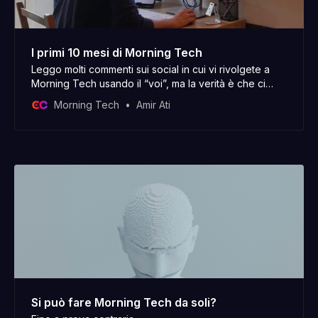
I primi 10 mesi di Morning Tech
Leggo molti commenti sui social in cui vi rivolgete a
Morning Tech usando il “voi”, ma la verità è che ci
sono solo io dietro. Buon inizio di anno nuovo, ho
Morning Tech
Amir Ati
iniziato a scrivere questo post il 30 dicembre e oggi, il
2 gennaio, lo sto ancora aggiustando. Com’è andata
Si può fare Morning Tech da soli?