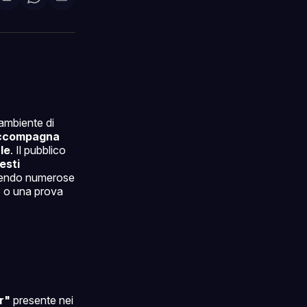
di
are
Condividi
Share
Condividi
su
on
via
ok
terest
LinkedIn
WhatsApp
email
ambiente di
 accompagna
le
. Il pubblico
esti
gendo numerose
to o una prova
r"
presente nei