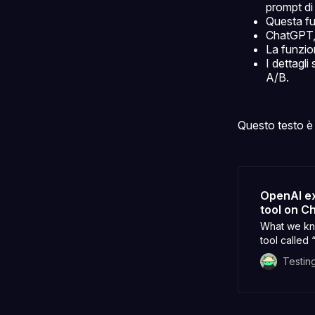
prompt d
Questa f
ChatGPT,
La funzio
I dettagli
A/B.
Questo testo è 
OpenAI ex
tool on C
What we kn
tool called 
guides you 
Testin