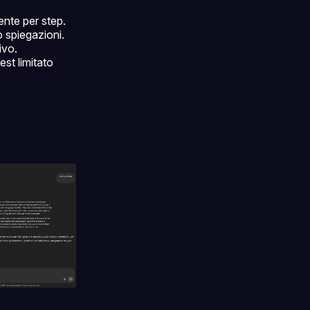
ente per step.
o spiegazioni.
ivo.
est limitato