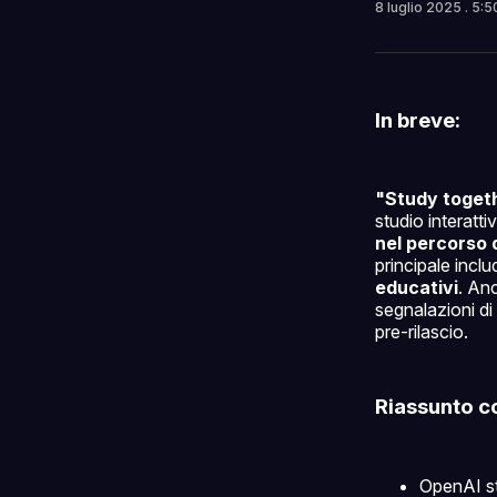
8 luglio 2025
. 5:
In breve:
"Study toget
studio interatt
nel percorso 
principale incl
educativi
. Anc
segnalazioni di
pre-rilascio.
Riassunto c
OpenAI s