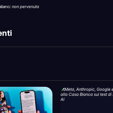
taliano:
non pervenuta
nti