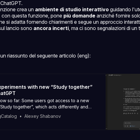
i ChatGPT.
unzione crea un
ambiente di studio interattivo
guidando l'ut
 con questa funzione, pone
più domande
anziché fornire sol
ne si adatta fornendo chiarimenti e segue un approccio interatt
 sul lancio sono
ancora incerti
, ma ci sono segnalazioni di un t
un riassunto del seguente articolo (eng):
periments with new “Study together”
hatGPT
ow so far: Some users got access to a new
“Study together”, which acts differently and
through the study process step by step.
gCatalog
Alexey Shabanov