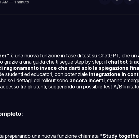
Condivi
Sh
50 AM
1 minuto
su
on
Facebo
Pin
her"
è una nuova funzione in fase di test su ChatGPT, che un 
ivo grazie a una guida che ti segue step by step:
il chatbot ti
di ragionamento invece che darti solo la spiegazione fina
ude studenti ed educatori, con potenziale
integrazione in cont
he se i dettagli del rollout sono
ancora incerti
, stanno emer
 accesso tra gli utenti, suggerendo un possibile test A/B limita
ompleto:
ta preparando una nuova funzione chiamata
"Study togethe