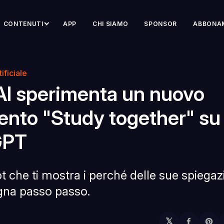
CONTENUTI
APP
CHI SIAMO
SPONSOR
ABBONA
ificiale
I sperimenta un nuovo
ento "Study together" su
GPT
 che ti mostra i perché delle sue spiegazi
na passo passo.
𝕏