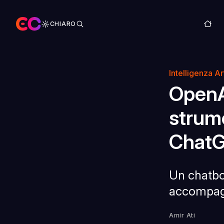
CHIARO
Intelligenza Art
OpenA
strum
Chat
Un chatbot
accompag
Amir Ati