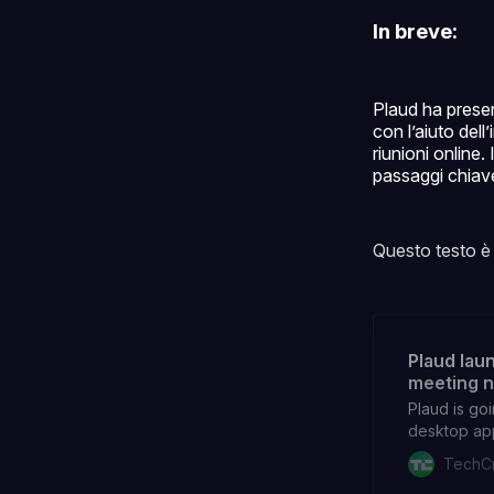
In breve:
Plaud ha presen
con l’aiuto dell
riunioni online.
passaggi chiave
Questo testo è 
Plaud lau
meeting n
Plaud is goi
desktop app
TechC