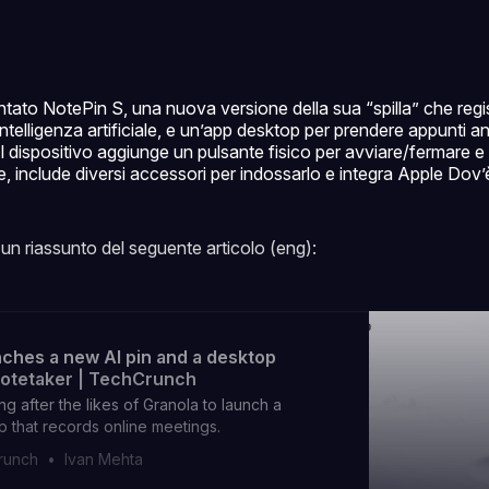
tato NotePin S, una nuova versione della sua “spilla” che regis
’intelligenza artificiale, e un’app desktop per prendere appunti a
 Il dispositivo aggiunge un pulsante fisico per avviare/fermare e
, include diversi accessori per indossarlo e integra Apple Dov’è 
un riassunto del seguente articolo (eng):
nches a new AI pin and a desktop
otetaker | TechCrunch
ng after the likes of Granola to launch a
 that records online meetings.
runch
Ivan Mehta