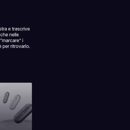
tra e trascrive
nche nelle
 “marcare” i
per ritrovarlo.