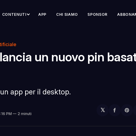
CONTENUTI
APP
CHI SIAMO
SPONSOR
ABBONA
ificiale
lancia un nuovo pin basa
un app per il desktop.
𝕏
Condivi
Sh
2:16 PM
2 minuti
su
on
Facebo
Pin