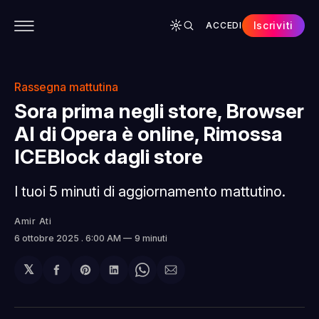
Iscriviti
ACCEDI
CONTENUTI
APP
CHI SIAMO
SPONSOR
Rassegna mattutina
Sora prima negli store, Browser
AI di Opera è online, Rimossa
ICEBlock dagli store
I tuoi 5 minuti di aggiornamento mattutino.
Amir Ati
6 ottobre 2025
. 6:00 AM
9 minuti
𝕏
Condividi
Share
Condividi
Share
Condividi
su
on
su
on
via
Facebook
Pinterest
LinkedIn
WhatsApp
email