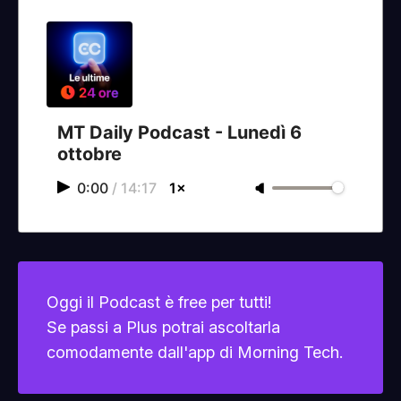
MT Daily Podcast - Lunedì 6
ottobre
0:00
/
14:17
1×
Oggi il Podcast è free per tutti!
Se passi a Plus potrai ascoltarla
comodamente dall'app di Morning Tech.