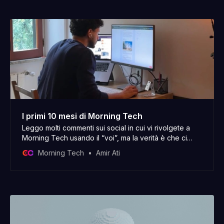
I primi 10 mesi di Morning Tech
Leggo molti commenti sui social in cui vi rivolgete a
Morning Tech usando il “voi”, ma la verità è che ci
sono solo io dietro. Buon inizio di anno nuovo, ho
Morning Tech
Amir Ati
iniziato a scrivere questo post il 30 dicembre e oggi, il
2 gennaio, lo sto ancora aggiustando. Com’è andata