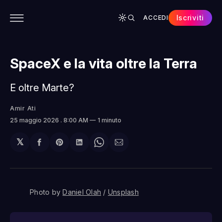
Iscriviti
ACCEDI
CONTENUTI
APP
CHI SIAMO
SPONSOR
SpaceX e la vita oltre la Terra
E oltre Marte?
Amir Ati
25 maggio 2026
. 8:00 AM
1 minuto
𝕏
Condividi
Share
Condividi
Share
Condividi
su
on
su
on
via
Facebook
Pinterest
LinkedIn
WhatsApp
email
Photo by 
Daniel Olah
 / 
Unsplash