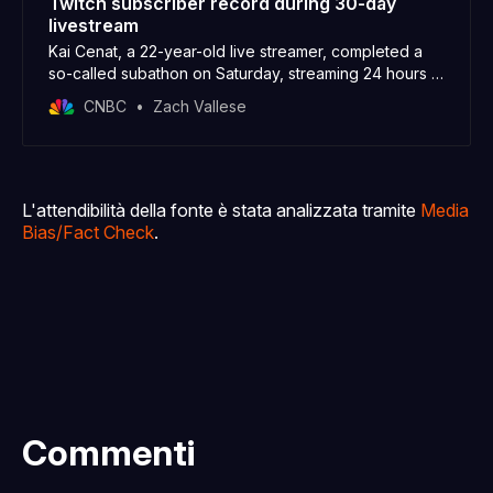
Twitch subscriber record during 30-day
livestream
Kai Cenat, a 22-year-old live streamer, completed a
so-called subathon on Saturday, streaming 24 hours a
day for the entire 30 days of November.
CNBC
Zach Vallese
L'attendibilità della fonte è stata analizzata tramite
Media
Bias/Fact Check
.
Commenti