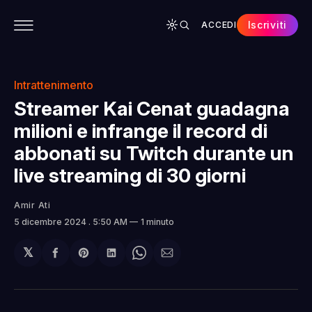
Iscriviti
ACCEDI
CONTENUTI
APP
CHI SIAMO
SPONSOR
Intrattenimento
Streamer Kai Cenat guadagna
milioni e infrange il record di
abbonati su Twitch durante un
live streaming di 30 giorni
Amir Ati
5 dicembre 2024
. 5:50 AM
1 minuto
𝕏
Condividi
Share
Condividi
Share
Condividi
su
on
su
on
via
Facebook
Pinterest
LinkedIn
WhatsApp
email