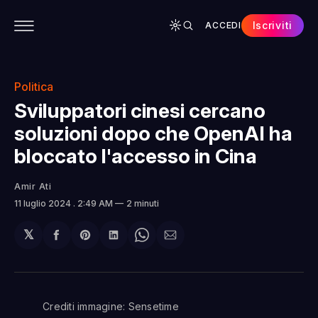
Iscriviti
ACCEDI
CONTENUTI
APP
CHI SIAMO
SPONSOR
Politica
Sviluppatori cinesi cercano
soluzioni dopo che OpenAI ha
bloccato l'accesso in Cina
Amir Ati
11 luglio 2024
. 2:49 AM
2 minuti
𝕏
Condividi
Share
Condividi
Share
Condividi
su
on
su
on
via
Facebook
Pinterest
LinkedIn
WhatsApp
email
Crediti immagine: Sensetime