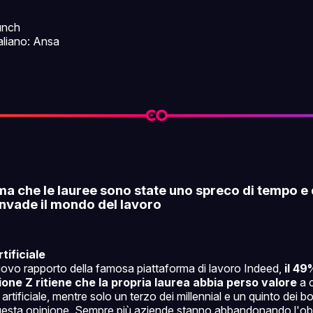
unch
taliano: Ansa
ma che le lauree sono state uno spreco di tempo e
invade il mondo del lavoro
tificiale
vo rapporto della famosa piattaforma di lavoro Indeed,
il 49
ione Z ritiene che la propria laurea abbia perso valore
a 
a artificiale, mentre solo un terzo dei millennial e un quinto dei 
esta opinione. Sempre più aziende stanno abbandonando l'obb