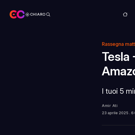
CHIARO
Rassegna matt
Tesla 
Amazo
I tuoi 5 m
Amir Ati
23 aprile 2025
. 6