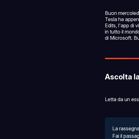
Buon mercoledì
Tesla ha appena 
Edits, l'app di
in tutto il mon
di Microsoft. B
Ascolta l
Letta da un es
La rassegna 
Fai il passa