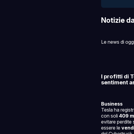
Notizie d
Le news di ogg
I profitti di
sentiment a
Business
Tesla ha regist
con soli
409 mil
evitare perdite 
essere le
vendi
del Cybertruck.