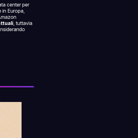
ata center per
e in Europa,
 Amazon
ttuali
, tuttavia
considerando