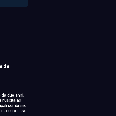
e del
to da due anni,
è riuscita ad
ncipali sembrano
carso successo