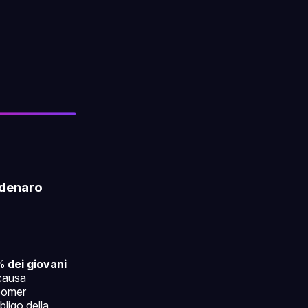
 denaro
% dei giovani
causa
boomer
ligo della