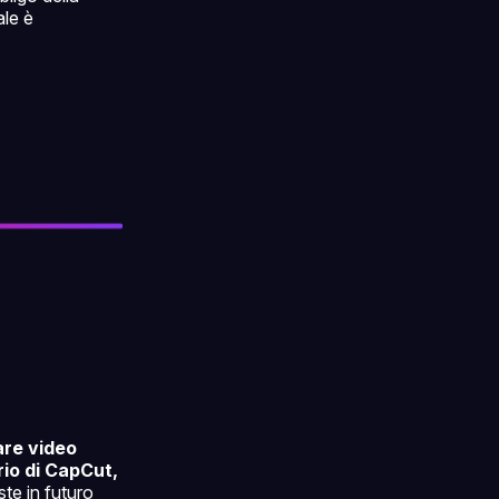
ale è
are video
rio di CapCut,
te in futuro