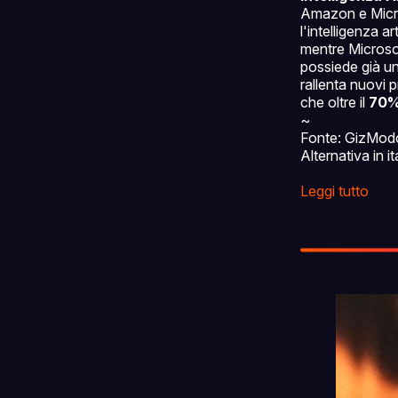
Amazon e Micros
l'intelligenza 
mentre Microso
possiede già un
rallenta nuovi 
che oltre il
70% 
~
Fonte: GizMod
Alternativa in 
Leggi tutto