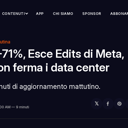
CONTENUTI
APP
CHI SIAMO
SPONSOR
ABBONA
utina
-71%, Esce Edits di Meta,
n ferma i data center
inuti di aggiornamento mattutino.
𝕏
Condivi
Sh
:00 AM
9 minuti
su
on
Facebo
Pin