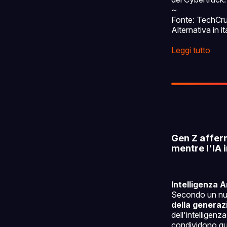
~
Fonte: TechCr
Alternativa in i
Leggi tutto
Gen Z affer
mentre l'IA 
Intelligenza Ar
Secondo un nuo
della generaz
dell'intelligenz
condividono qu