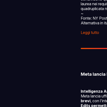
laurea nei requis
quadruplicata n
~
Fonte: NY Pos
Alternativa in i
Leggi tutto
Meta lancia E
Intelligenza Ar
Meta lancia uff
brevi
, con l'in
Edits permett