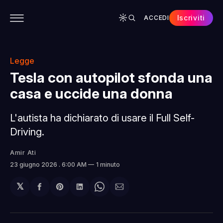
Iscriviti
ACCEDI
CONTENUTI
APP
CHI SIAMO
SPONSOR
Legge
Tesla con autopilot sfonda una
casa e uccide una donna
L'autista ha dichiarato di usare il Full Self-
Driving.
Amir Ati
23 giugno 2026
. 6:00 AM
1 minuto
𝕏
Condividi
Share
Condividi
Share
Condividi
su
on
su
on
via
Facebook
Pinterest
LinkedIn
WhatsApp
email