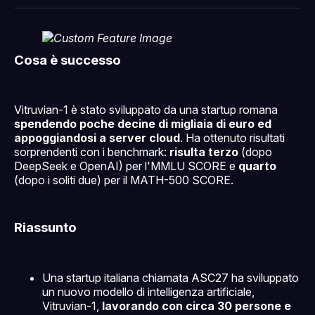
Facebook
Pinterest
LinkedIn
WhatsApp
email
Cosa è successo
Vitruvian-1 è stato sviluppato da una startup romana
spendendo poche decine di migliaia di euro ed
appoggiandosi a server cloud
. Ha ottenuto risultati
sorprendenti con i benchmark:
risulta terzo
(dopo
DeepSeek e OpenAI) per l'MMLU SCORE e
quarto
(dopo i soliti due) per il MATH-500 SCORE.
Riassunto
Una startup italiana chiamata ASC27 ha sviluppato
un nuovo modello di intelligenza artificiale,
Vitruvian-1,
lavorando con circa 30 persone e