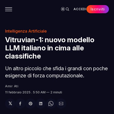
Iscriviti
ACCEDI
CONTENUTI
APP
CHI SIAMO
SPONSOR
Intelligenza Artificiale
Vitruvian-1: nuovo modello
LLM italiano in cima alle
classifiche
Un altro piccolo che sfida i grandi con poche
esigenze di forza computazionale.
Amir Ati
11 febbraio 2025
. 5:50 AM
2 minuti
𝕏
Condividi
Share
Condividi
Share
Condividi
su
on
su
on
via