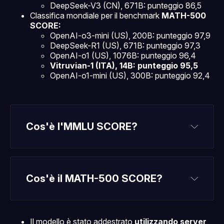
DeepSeek-V3 (CN), 671B: punteggio 86,5
Classifica mondiale per il benchmark
MATH-500
SCORE:
OpenAI-o3-mini (US), 200B: punteggio 97,9
DeepSeek-R1 (US), 671B: punteggio 97,3
OpenAI-o1 (US), 1076B: punteggio 96,4
Vitruvian-1 (ITA), 14B: punteggio 95,5
OpenAI-o1-mini (US), 300B: punteggio 92,4
LLM
Cos'è l'MMLU SCORE?
MMLU Score
Cos'è il MATH-500 SCORE?
MATH-500 Score
50 discipline
Il modello è stato addestrato
utilizzando server