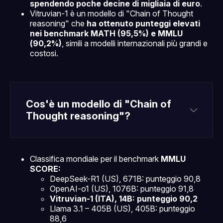
spendendo poche decine di migliaia di euro
.
Vitruvian-1 è un modello di "Chain of Thought
reasoning" che
ha ottenuto punteggi elevati
nei benchmark MATH (95,5%) e MMLU
(90,2%)
, simili a modelli internazionali più grandi e
costosi.
Cos'è un modello di "Chain of 
Thought reasoning"?
"Chain of Thought reasoning"
CoT reasoning
Classifica mondiale per il benchmark
MMLU
SCORE:
DeepSeek-R1 (US), 671B: punteggio 90,8
OpenAI-o1 (US), 1076B: punteggio 91,8
Vitruvian-1 (ITA), 14B: punteggio 90,2
Llama 3.1 – 405B (US), 405B: punteggio
88,6