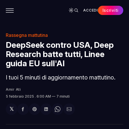
Iscriviti
ACCEDI
CONTENUTI
APP
CHI SIAMO
SPONSOR
Rassegna mattutina
DeepSeek contro USA, Deep
Research batte tutti, Linee
guida EU sull'AI
I tuoi 5 minuti di aggiornamento mattutino.
Amir Ati
5 febbraio 2025
. 6:00 AM
7 minuti
𝕏
Condividi
Share
Condividi
Share
Condividi
su
on
su
on
via
Facebook
Pinterest
LinkedIn
WhatsApp
email