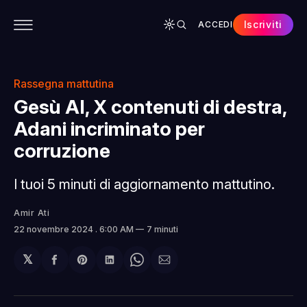
Iscriviti
ACCEDI
CONTENUTI
APP
CHI SIAMO
SPONSOR
Rassegna mattutina
Gesù AI, X contenuti di destra,
Adani incriminato per
corruzione
I tuoi 5 minuti di aggiornamento mattutino.
Amir Ati
22 novembre 2024
. 6:00 AM
7 minuti
𝕏
Condividi
Share
Condividi
Share
Condividi
su
on
su
on
via
Facebook
Pinterest
LinkedIn
WhatsApp
email