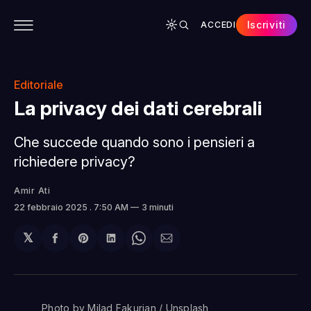
Iscriviti
ACCEDI
CONTENUTI
APP
CHI SIAMO
SPONSOR
Editoriale
La privacy dei dati cerebrali
Che succede quando sono i pensieri a
richiedere privacy?
Amir Ati
22 febbraio 2025
. 7:50 AM
3 minuti
𝕏
Condividi
Share
Condividi
Share
Condividi
su
on
su
on
via
Facebook
Pinterest
LinkedIn
WhatsApp
email
Photo by 
Milad Fakurian
 / 
Unsplash