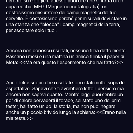
cercato su Google e adesso puoi dire che si tratta di un
apparecchio MEG (Magnetoencefalografia): un
costosissimo misuratore dei campi magnetici del tuo
cervello. È costosissimo perché per misurarli devi stare in
una stanza che "blocca" i campi magnetici della terra,
per ascoltare solo i tuoi.
Ancora non conosci i risultati, nessuno ti ha detto niente.
Passano i mesi e una mattina un amico ti linka il paper di
Meta: <<Ma era questo l'esperimento che hai fatto?>>
Apri il link e scopri che i risultati sono stati molto sopra le
aspettative. Sapevi che ti avrebbero letto il pensiero ma
ancora non sapevi quanto. Mentre leggi puoi sentire un
po' di calore pervaderti il torace, sei stato uno dei primi
tester, hai fatto un po' la storia, ma non puoi negare
anche un piccolo brivido lungo la schiena: <<Erano nella
mia testa.>>