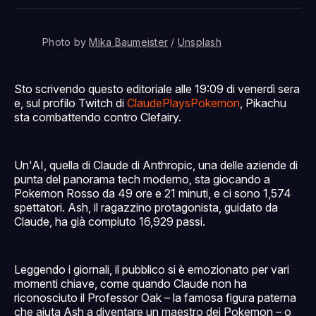
Facebook
Pinterest
LinkedIn
WhatsApp
email
Photo by 
Mika Baumeister
 / 
Unsplash
Sto scrivendo questo editoriale alle 19:09 di venerdì sera
e, sul profilo Twitch di
ClaudePlaysPokemon
, Pikachu
sta combattendo contro Clefairy.
Un'AI, quella di Claude di Anthropic, una delle aziende di
punta del panorama tech moderno, sta giocando a
Pokemon Rosso da 49 ore e 21 minuti, e ci sono 1,574
spettatori. Ash, il ragazzino protagonista, guidato da
Claude, ha già compiuto 16,929 passi.
Leggendo i giornali, il pubblico si è emozionato per vari
momenti chiave, come quando Claude non ha
riconosciuto il Professor Oak – la famosa figura paterna
che aiuta Ash a diventare un maestro dei Pokemon – o