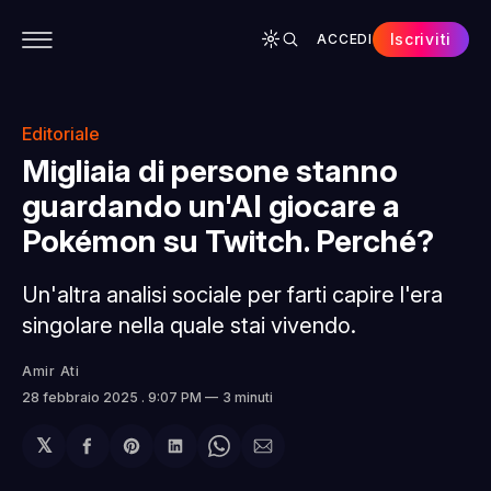
Iscriviti
ACCEDI
CONTENUTI
APP
CHI SIAMO
SPONSOR
Editoriale
Migliaia di persone stanno
guardando un'AI giocare a
Pokémon su Twitch. Perché?
Un'altra analisi sociale per farti capire l'era
singolare nella quale stai vivendo.
Amir Ati
28 febbraio 2025
. 9:07 PM
3 minuti
𝕏
Condividi
Share
Condividi
Share
Condividi
su
on
su
on
via