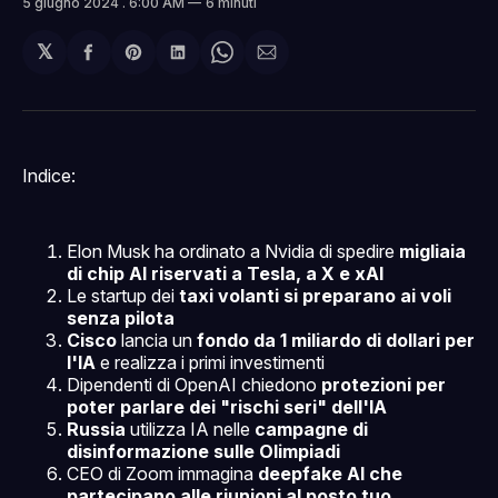
5 giugno 2024
. 6:00 AM
6 minuti
𝕏
Condividi
Share
Condividi
Share
Condividi
su
on
su
on
via
Facebook
Pinterest
LinkedIn
WhatsApp
email
Indice:
Elon Musk ha ordinato a Nvidia di spedire
migliaia
di chip AI riservati a Tesla, a X e xAI
Le startup dei
taxi volanti si preparano ai voli
senza pilota
Cisco
lancia un
fondo da 1 miliardo di dollari per
l'IA
e realizza i primi investimenti
Dipendenti di OpenAI chiedono
protezioni per
poter parlare dei "rischi seri" dell'IA
Russia
utilizza IA nelle
campagne di
disinformazione sulle Olimpiadi
CEO di Zoom immagina
deepfake AI che
partecipano alle riunioni al posto tuo