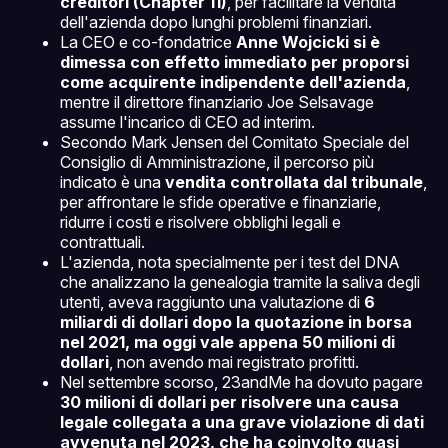
creditori (Chapter 11)
, per facilitare la vendita
dell'azienda dopo lunghi problemi finanziari.
La CEO e co-fondatrice
Anne Wojcicki si è
dimessa con effetto immediato per proporsi
come acquirente indipendente dell'azienda
,
mentre il direttore finanziario Joe Selsavage
assume l'incarico di CEO ad interim.
Secondo Mark Jensen del Comitato Speciale del
Consiglio di Amministrazione, il percorso più
indicato è una
vendita controllata dal tribunale
,
per affrontare le sfide operative e finanziarie,
ridurre i costi e risolvere obblighi legali e
contrattuali.
L'azienda, nota specialmente per i test del DNA
che analizzano la genealogia tramite la saliva degli
utenti, aveva raggiunto una valutazione di
6
miliardi di dollari dopo la quotazione in borsa
nel 2021, ma oggi vale appena 50 milioni di
dollari
, non avendo mai registrato profitti.
Nel settembre scorso, 23andMe ha dovuto pagare
30 milioni di dollari per risolvere una causa
legale collegata a una grave violazione di dati
avvenuta nel 2023, che ha coinvolto quasi