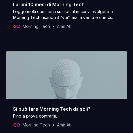
I primi 10 mesi di Morning Tech
Leggo molti commenti sui social in cui vi rivolgete a
Morning Tech usando il “voi”, ma la verità è che ci
sono solo io dietro. Buon inizio di anno nuovo, ho
Morning Tech
Amir Ati
iniziato a scrivere questo post il 30 dicembre e oggi, il
2 gennaio, lo sto ancora aggiustando. Com’è andata
Si può fare Morning Tech da soli?
Fino a prova contraria.
Morning Tech
Amir Ati