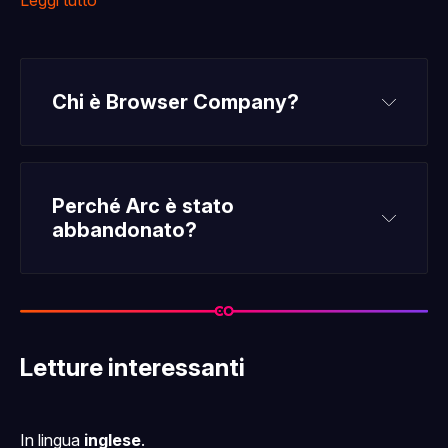
Leggi tutto
Chi è Browser Company?
Browser Company
Perché Arc è stato 
abbandonato?
troppo diverso e 
complicato
Letture interessanti
problemi di prestazioni e 
In lingua
inglese
.
sicurezza