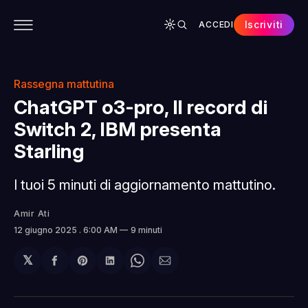
Iscriviti
ACCEDI
CONTENUTI
APP
CHI SIAMO
SPONSOR
Rassegna mattutina
ChatGPT o3-pro, Il record di
Switch 2, IBM presenta
Starling
I tuoi 5 minuti di aggiornamento mattutino.
Amir Ati
12 giugno 2025
. 6:00 AM
9 minuti
𝕏
Condividi
Share
Condividi
Share
Condividi
su
on
su
on
via
Facebook
Pinterest
LinkedIn
WhatsApp
email