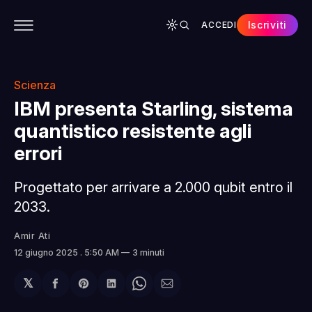
Iscriviti
ACCEDI
CONTENUTI
APP
CHI SIAMO
SPONSOR
Scienza
IBM presenta Starling, sistema
quantistico resistente agli
errori
Progettato per arrivare a 2.000 qubit entro il
2033.
Amir Ati
12 giugno 2025
. 5:50 AM
3 minuti
𝕏
Condividi
Share
Condividi
Share
Condividi
su
on
su
on
via