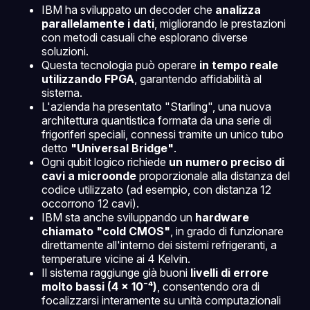
IBM ha sviluppato un decoder che
analizza
parallelamente i dati
, migliorando le prestazioni
con metodi casuali che esplorano diverse
soluzioni.
Questa tecnologia può operare
in tempo reale
utilizzando FPGA
, garantendo affidabilità al
sistema.
L'azienda ha presentato "Starling", una nuova
architettura quantistica formata da una serie di
frigoriferi speciali, connessi tramite un unico tubo
detto
"Universal Bridge"
.
Ogni qubit logico richiede
un numero preciso di
cavi a microonde
proporzionale alla distanza del
codice utilizzato (ad esempio, con distanza 12
occorrono 12 cavi).
IBM sta anche sviluppando un
hardware
chiamato "cold CMOS"
, in grado di funzionare
direttamente all'interno dei sistemi refrigeranti, a
temperature vicine ai 4 Kelvin.
Il sistema raggiunge già buoni
livelli di errore
molto bassi (4 x 10⁻⁴)
, consentendo ora di
focalizzarsi interamente su unità computazionali