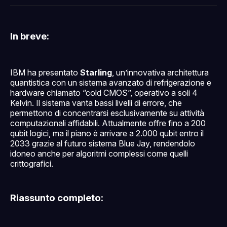
Facebook
Pinterest
LinkedIn
WhatsApp
email
In breve:
IBM ha presentato
Starling
, un’innovativa architettura
quantistica con un sistema avanzato di refrigerazione e
hardware chiamato “cold CMOS”, operativo a soli 4
Kelvin. Il sistema vanta bassi livelli di errore, che
permettono di concentrarsi esclusivamente su attività
computazionali affidabili. Attualmente offre fino a 200
qubit logici, ma il piano è arrivare a 2.000 qubit entro il
2033 grazie al futuro sistema Blue Jay, rendendolo
idoneo anche per algoritmi complessi come quelli
crittografici.
Riassunto completo: