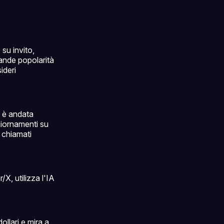
su invito,
rande popolarità
ideri
t è andata
giornamenti su
g chiamati
X, utilizza l'IA
ollari e mira a