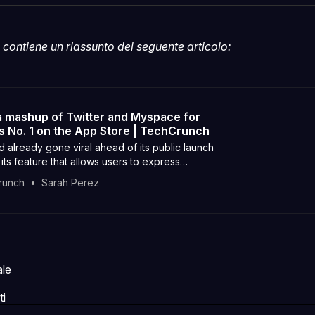
Facebo
Pin
contiene un riassunto del seguente articolo:
a mashup of Twitter and Myspace for
ts No. 1 on the App Store | TechCrunch
 already gone viral ahead of its public launch
its feature that allows users to express
y customizing the colors of their profile.
runch
Sarah Perez
ale
ti