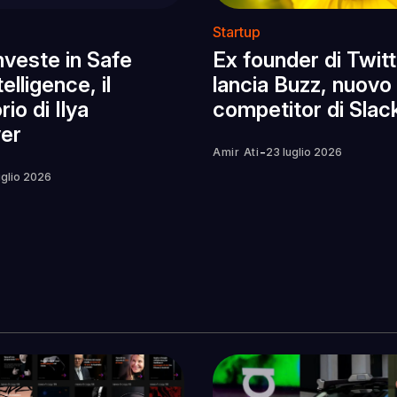
Startup
nveste in Safe
Ex founder di Twit
elligence, il
lancia Buzz, nuovo
rio di Ilya
competitor di Slac
er
-
Amir Ati
23 luglio 2026
uglio 2026