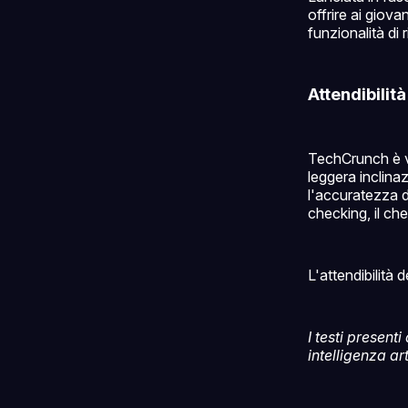
offrire ai giov
funzionalità di
Attendibilit
TechCrunch è v
leggera inclina
l'accuratezza de
checking, il che
L'attendibilità 
I testi present
intelligenza ar