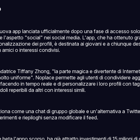
o
ova app lanciata ufficialmente dopo una fase di accesso solo 
re l'aspetto "social" nei social media. L'app, che ha ottenuto g
onalizzazione dei profili, è destinata ai giovani e a chiunque des
amici o interessi condivisi.
atrice Tiffany Zhong, "la parte magica e divertente di Interne
molto uniforme". Noplace permette agli utenti di condividere ag
facendo in tempo reale e di personalizzare i loro profili con ta
oli reperibili da altri con interessi simili.
iona come una chat di gruppo globale e un'alternativa a Twitter/
erimenti e riepiloghi senza modificare il feed.
 beta l'anno scorso, ha già attratto investimenti di 15 milioni di d