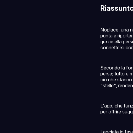
Riassunt
Noplace, una nu
punta a riporta
grazie alla pers
connettersi con 
Secondo la fond
persa; tutto è 
ciò che stanno 
"stelle", rendend
L'app, che funz
per offrire sugg
Lanciata in fase