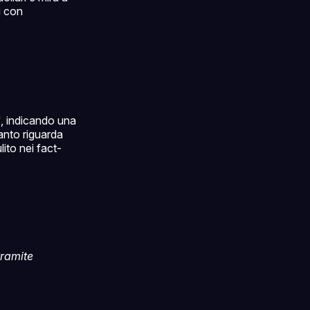
i con
, indicando una
uanto riguarda
lito nei fact-
tramite