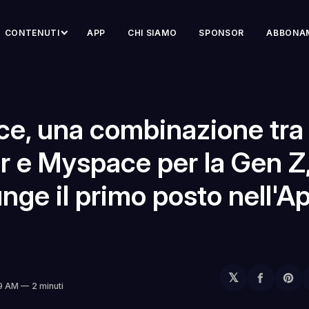
CONTENUTI
APP
CHI SIAMO
SPONSOR
ABBONA
ce, una combinazione tra
r e Myspace per la Gen Z
nge il primo posto nell'A
𝕏
Condivi
Sh
39 AM
2 minuti
su
on