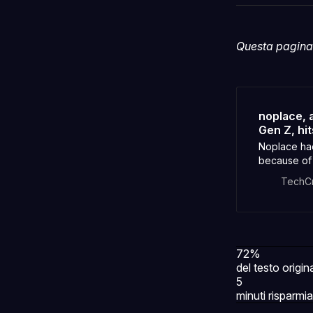
Questa pagina 
noplace, 
Gen Z, hi
Noplace had
because of 
themselves b
TechC
72%
del testo origin
5
minuti risparmia