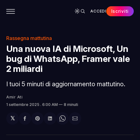
Iscriviti
ACCEDI
CONTENUTI
APP
CHI SIAMO
SPONSOR
Rassegna mattutina
Una nuova IA di Microsoft, Un
bug di WhatsApp, Framer vale
2 miliardi
I tuoi 5 minuti di aggiornamento mattutino.
Amir Ati
1 settembre 2025
. 6:00 AM
8 minuti
𝕏
Condividi
Share
Condividi
Share
Condividi
su
on
su
on
via
Facebook
Pinterest
LinkedIn
WhatsApp
email