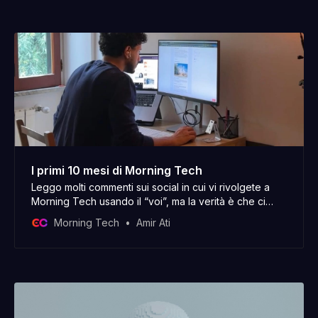
I primi 10 mesi di Morning Tech
Leggo molti commenti sui social in cui vi rivolgete a
Morning Tech usando il “voi”, ma la verità è che ci
sono solo io dietro. Buon inizio di anno nuovo, ho
Morning Tech
Amir Ati
iniziato a scrivere questo post il 30 dicembre e oggi, il
2 gennaio, lo sto ancora aggiustando. Com’è andata