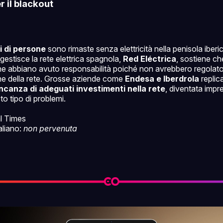
r il blackout
i di persone
sono rimaste senza elettricità nella penisola iberic
gestisce la rete elettrica spagnola,
Red Eléctrica
, sostiene ch
iche abbiano avuto responsabilità poiché non avrebbero regolat
sione della rete. Grosse aziende come
Endesa e Iberdrola
replic
canza di adeguati investimenti nella rete
, diventata impr
to tipo di problemi.
al Times
taliano:
non pervenuta