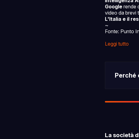
Intelligenza Ar
Google
rende di
video da brevi te
L'Italia e il 
~
Fonte: Punto I
Leggi tutto
Perché 
La società d