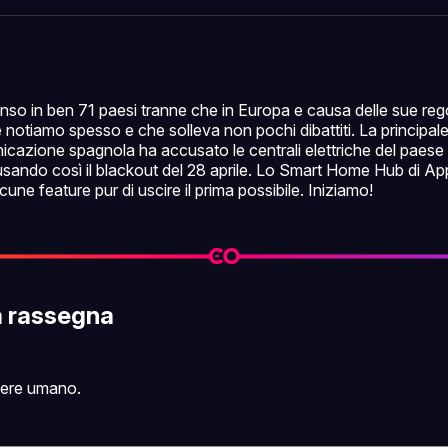
Facebo
Pin
nso in ben 71 paesi tranne che in Europa e causa delle sue re
 notiamo spesso e che solleva non pochi dibattiti. La principale
nicazione spagnola ha accusato le centrali elettriche del paese 
usando così il blackout del 28 aprile. Lo Smart Home Hub di Ap
cune feature pur di uscire il prima possibile. Iniziamo!
a rassegna
sere umano.