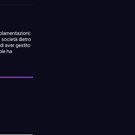
ok
terest
LinkedIn
WhatsApp
email
golamentazioni:
 società dietro
di aver gestito
ple ha