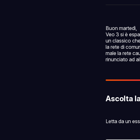
Buon martedì,
Veo 3 si è espa
un classico che
la rete di comu
male la rete ca
rinunciato ad al
Ascolta l
Letta da un es