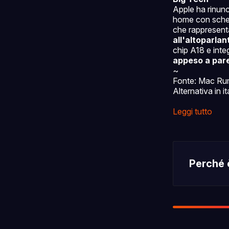
Apple ha rinunc
home con sch
che rappresenta
all'altoparla
chip A18 e inte
appeso a par
~
Fonte: Mac Ru
Alternativa in i
Leggi tutto
Perché 