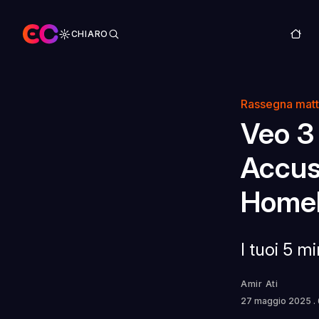
CHIARO
Rassegna matt
Veo 3
Accus
HomeH
I tuoi 5 m
Amir Ati
27 maggio 2025
.