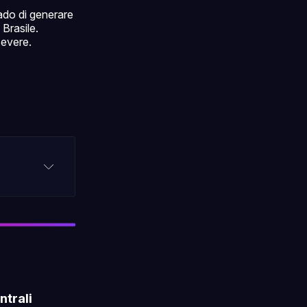
rado di generare
 Brasile.
severe.
ntrali