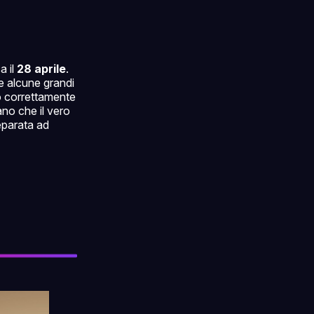
a il
28 aprile
.
e alcune grandi
o correttamente
ano che il vero
eparata ad