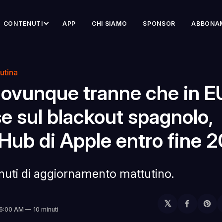
CONTENUTI
APP
CHI SIAMO
SPONSOR
ABBONA
utina
 ovunque tranne che in E
e sul blackout spagnolo,
ub di Apple entro fine 
inuti di aggiornamento mattutino.
𝕏
Condivi
Sh
 6:00 AM
10 minuti
su
on