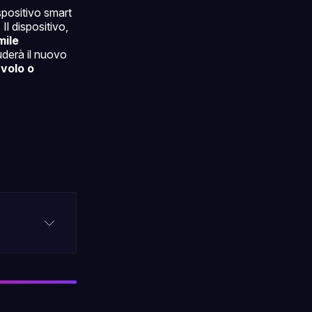
spositivo smart
. Il dispositivo,
mile
uderà il nuovo
avolo o